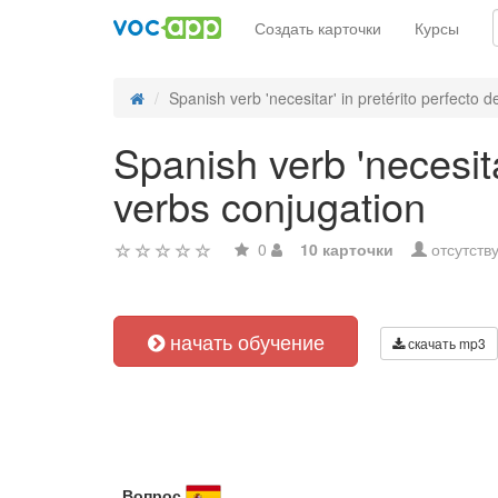
Создать карточки
Курсы
Spanish verb 'necesitar' in pretérito perfecto de
Spanish verb 'necesitar
verbs conjugation
0
10 карточки
отсутств
начать обучение
скачать mp3
Вопрос