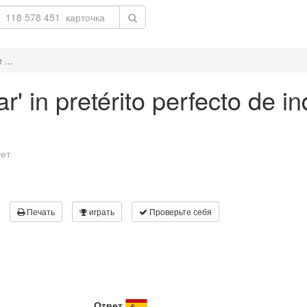
 ...
' in pretérito perfecto de in
ует
Печать
играть
Проверьте себя
Ответ