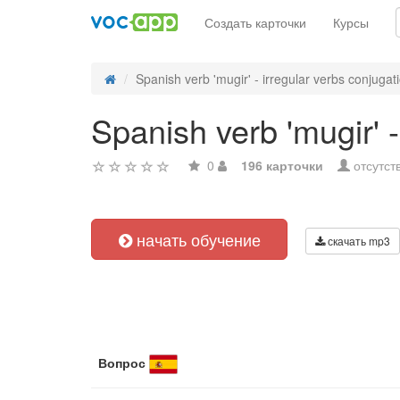
Создать карточки
Курсы
Spanish verb 'mugir' - irregular verbs conjugat
Spanish verb 'mugir' -
0
196 карточки
отсутст
начать обучение
скачать mp3
Вопрос