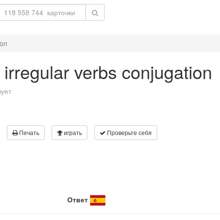
ion
 irregular verbs conjugation
вует
Печать
играть
Проверьте себя
Ответ