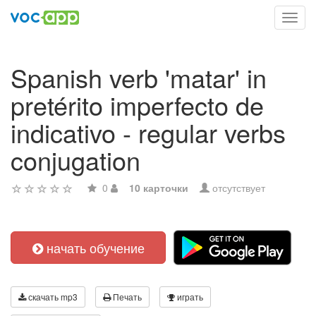
Toggl
navig
Spanish verb 'matar' in
pretérito imperfecto de
indicativo - regular verbs
conjugation
0
10 карточки
отсутствует
начать обучение
скачать mp3
Печать
играть