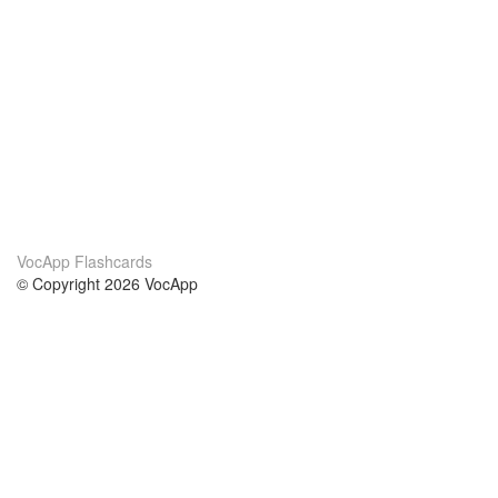
VocApp Flashcards
© Copyright 2026 VocApp
02-798 Mielczarskiego 8/58
Warsaw, Poland (EU)