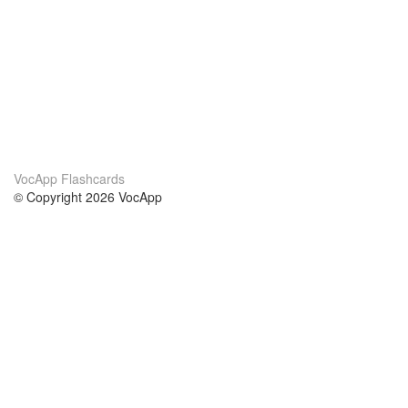
VocApp Flashcards
© Copyright 2026 VocApp
02-798 Mielczarskiego 8/58
Warsaw, Poland (EU)