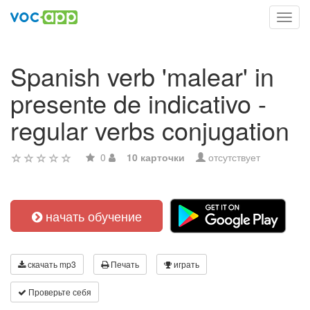
Toggl
navig
Spanish verb 'malear' in
presente de indicativo -
regular verbs conjugation
0
10 карточки
отсутствует
начать обучение
скачать mp3
Печать
играть
Проверьте себя