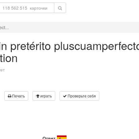
ct...
in pretérito pluscuamperfecto
tion
ует
Печать
играть
Проверьте себя
Ответ