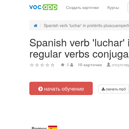
Создать карточки
Курсы
Spanish verb 'luchar' in pretérito pluscuamperfe
Spanish verb 'luchar' 
regular verbs conjuga
0
10 карточки
отсутств
начать обучение
скачать mp3
Вопрос