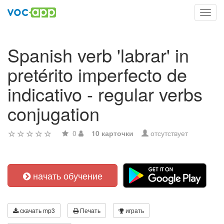
Toggl
navig
Spanish verb 'labrar' in
pretérito imperfecto de
indicativo - regular verbs
conjugation
0
10 карточки
отсутствует
начать обучение
скачать mp3
Печать
играть