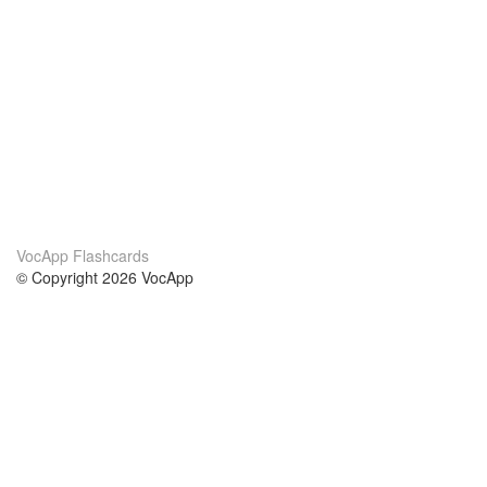
VocApp Flashcards
© Copyright 2026 VocApp
02-798 Mielczarskiego 8/58
Warsaw, Poland (EU)