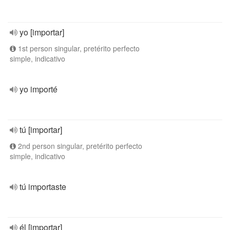
yo [importar]
1st person singular, pretérito perfecto
simple, indicativo
yo importé
tú [importar]
2nd person singular, pretérito perfecto
simple, indicativo
tú importaste
él [importar]