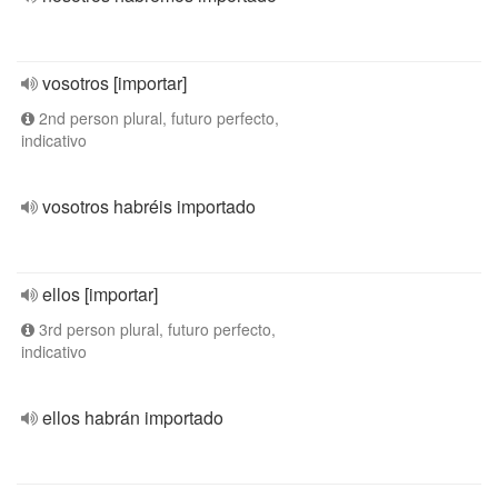
vosotros [importar]
2nd person plural, futuro perfecto,
indicativo
vosotros habréis importado
ellos [importar]
3rd person plural, futuro perfecto,
indicativo
ellos habrán importado