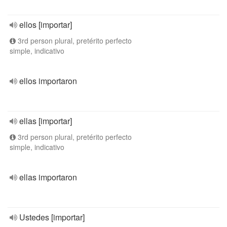
ellos [importar]
3rd person plural, pretérito perfecto
simple, indicativo
ellos importaron
ellas [importar]
3rd person plural, pretérito perfecto
simple, indicativo
ellas importaron
Ustedes [importar]