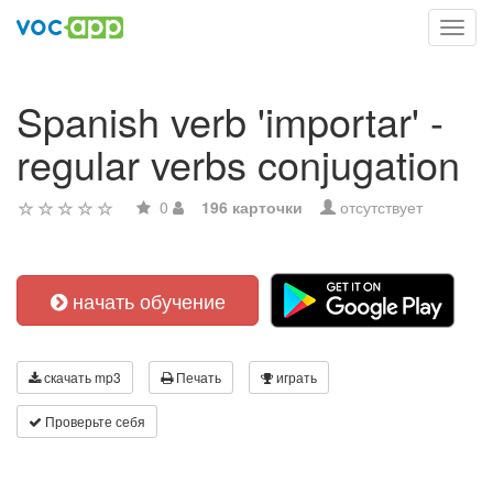
Toggl
navig
Spanish verb 'importar' -
regular verbs conjugation
0
196 карточки
отсутствует
начать обучение
скачать mp3
Печать
играть
Проверьте себя