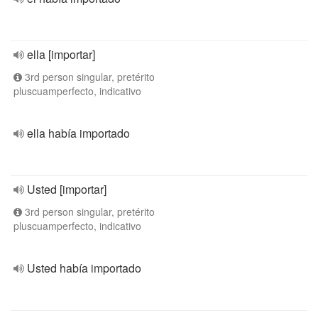
ella [importar]
3rd person singular, pretérito
pluscuamperfecto, indicativo
ella había importado
Usted [importar]
3rd person singular, pretérito
pluscuamperfecto, indicativo
Usted había importado