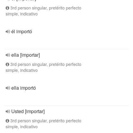
3rd person singular, pretérito perfecto
simple, indicativo
él importó
ella [importar]
3rd person singular, pretérito perfecto
simple, indicativo
ella importó
Usted [importar]
3rd person singular, pretérito perfecto
simple, indicativo