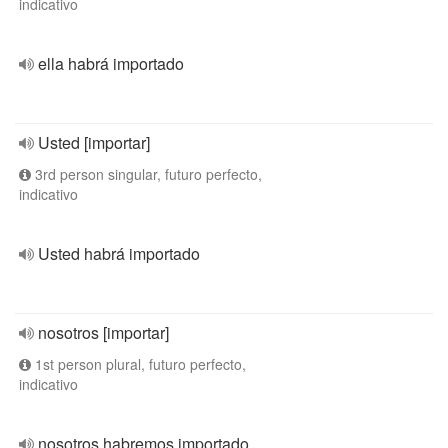
indicativo
ella habrá importado
Usted [importar]
3rd person singular, futuro perfecto,
indicativo
Usted habrá importado
nosotros [importar]
1st person plural, futuro perfecto,
indicativo
nosotros habremos importado