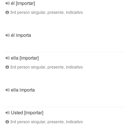
él [importar]
3rd person singular, presente, indicativo
él importa
ella [importar]
3rd person singular, presente, indicativo
ella importa
Usted [importar]
3rd person singular, presente, indicativo