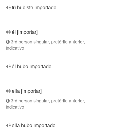
tú hubiste importado
él [importar]
3rd person singular, pretérito anterior,
indicativo
él hubo importado
ella [importar]
3rd person singular, pretérito anterior,
indicativo
ella hubo importado