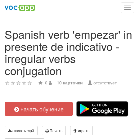
Toggl
navig
Spanish verb 'empezar' in
presente de indicativo -
irregular verbs
conjugation
0
10 карточки
отсутствует
начать обучение
скачать mp3
Печать
играть