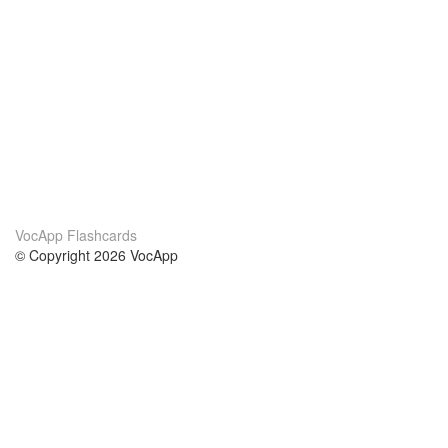
VocApp Flashcards
© Copyright 2026 VocApp
02-798 Mielczarskiego 8/58
Warsaw, Poland (EU)