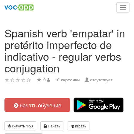
Toggl
navig
Spanish verb 'empatar' in
pretérito imperfecto de
indicativo - regular verbs
conjugation
0
10 карточки
отсутствует
начать обучение
скачать mp3
Печать
играть