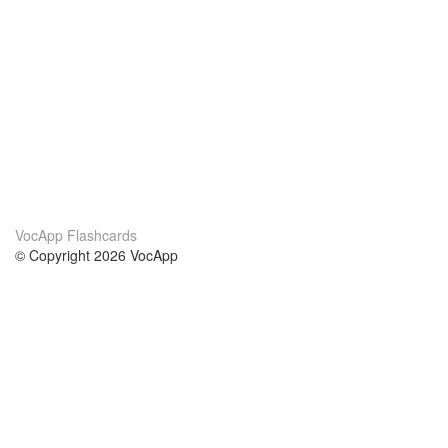
VocApp Flashcards
© Copyright 2026 VocApp
02-798 Mielczarskiego 8/58
Warsaw, Poland (EU)