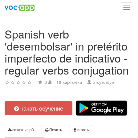
Toggl
navig
Spanish verb
'desembolsar' in pretérito
imperfecto de indicativo -
regular verbs conjugation
0
10 карточки
отсутствует
начать обучение
скачать mp3
Печать
играть