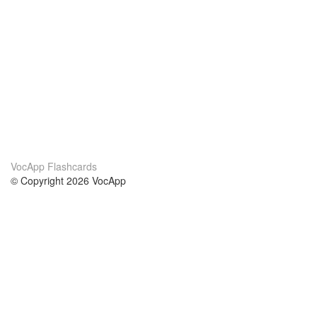
VocApp Flashcards
© Copyright 2026 VocApp
02-798 Mielczarskiego 8/58
Warsaw, Poland (EU)