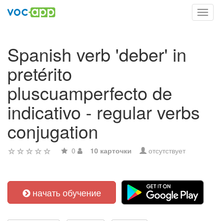
Toggl
navig
Spanish verb 'deber' in
pretérito
pluscuamperfecto de
indicativo - regular verbs
conjugation
0
10 карточки
отсутствует
начать обучение