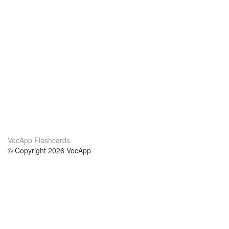
VocApp Flashcards
© Copyright 2026 VocApp
02-798 Mielczarskiego 8/58
Warsaw, Poland (EU)