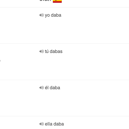
yo daba
tú dabas
o
él daba
ella daba