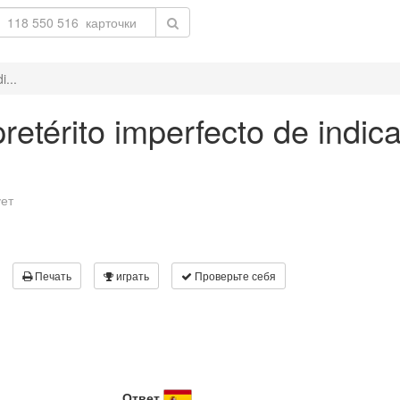
i...
pretérito imperfecto de indica
ует
Печать
играть
Проверьте себя
Ответ