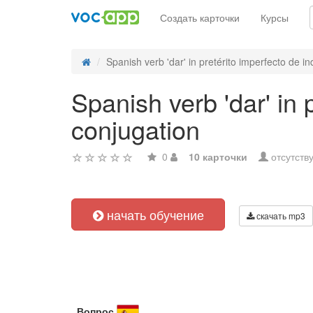
Создать карточки
Курсы
Spanish verb 'dar' in pretérito imperfecto de ind
Spanish verb 'dar' in 
conjugation
0
10 карточки
отсутств
начать обучение
скачать mp3
Вопрос