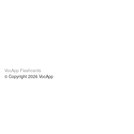
VocApp Flashcards
© Copyright 2026 VocApp
02-798 Mielczarskiego 8/58
Warsaw, Poland (EU)