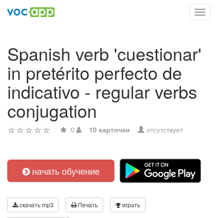
Toggl
navig
Spanish verb 'cuestionar'
in pretérito perfecto de
indicativo - regular verbs
conjugation
0
10 карточки
отсутствует
начать обучение
скачать mp3
Печать
играть