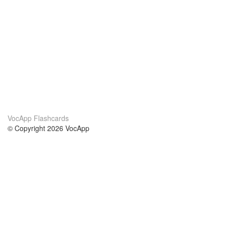
VocApp Flashcards
© Copyright 2026 VocApp
02-798 Mielczarskiego 8/58
Warsaw, Poland (EU)