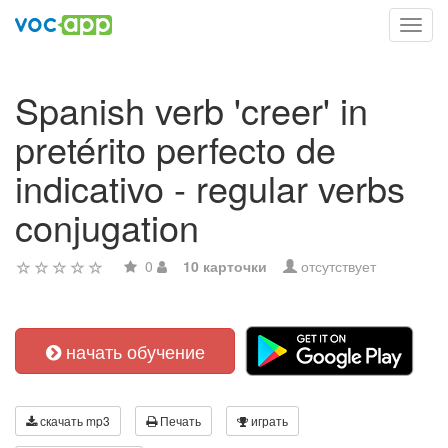
Toggl
navig
Spanish verb 'creer' in
pretérito perfecto de
indicativo - regular verbs
conjugation
0
10 карточки
отсутствует
начать обучение
скачать mp3
Печать
играть