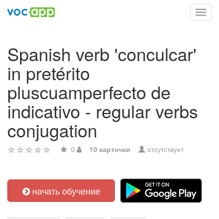
Toggl
navig
Spanish verb 'conculcar'
in pretérito
pluscuamperfecto de
indicativo - regular verbs
conjugation
0
10 карточки
отсутствует
начать обучение