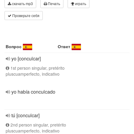
скачать mp3
Печать
играть
Проверьте себя
Вопрос
Ответ
yo [conculcar]
1st person singular, pretérito
pluscuamperfecto, indicativo
yo había conculcado
tú [conculcar]
2nd person singular, pretérito
pluscuamperfecto, indicativo