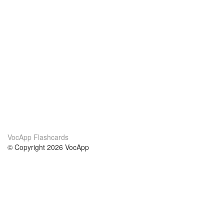
VocApp Flashcards
© Copyright 2026 VocApp
02-798 Mielczarskiego 8/58
Warsaw, Poland (EU)