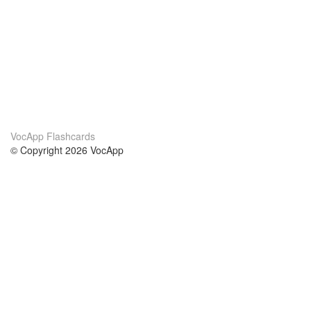
VocApp Flashcards
© Copyright 2026 VocApp
02-798 Mielczarskiego 8/58
Warsaw, Poland (EU)