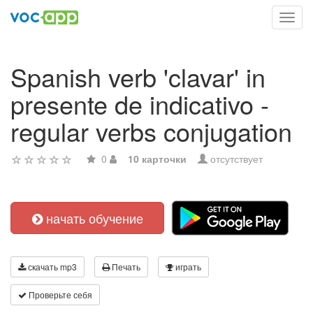
Toggl
navig
Spanish verb 'clavar' in
presente de indicativo -
regular verbs conjugation
0
10 карточки
отсутствует
начать обучение
скачать mp3
Печать
играть
Проверьте себя