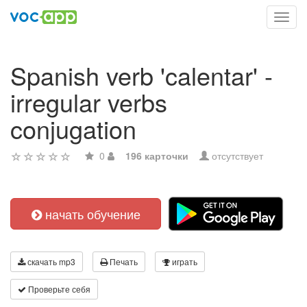
Toggl
navig
Spanish verb 'calentar' -
irregular verbs
conjugation
0
196 карточки
отсутствует
начать обучение
скачать mp3
Печать
играть
Проверьте себя