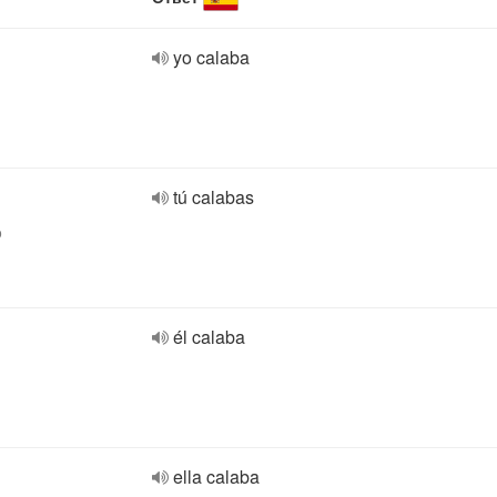
yo calaba
tú calabas
o
él calaba
ella calaba