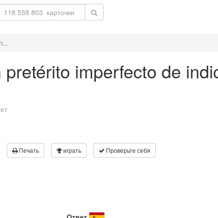
n...
n pretérito imperfecto de indi
ует
Печать
играть
Проверьте себя
Ответ