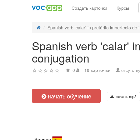
Создать карточки
Курсы
Spanish verb 'calar' in pretérito imperfecto de i
Spanish verb 'calar' i
conjugation
0
10 карточки
отсутств
начать обучение
скачать mp3
Вопрос