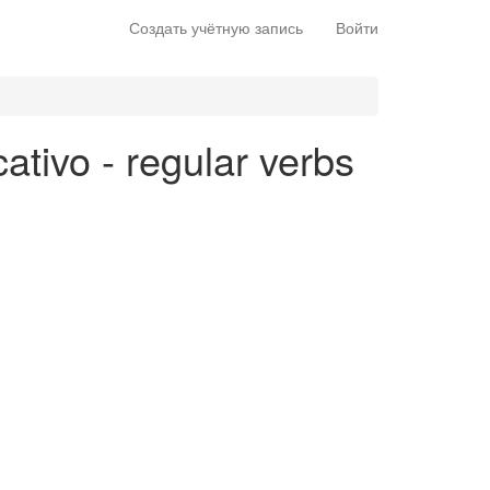
Создать учётную запись
Войти
cativo - regular verbs