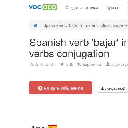
Создать карточки
Курсы
Spanish verb 'bajar' in pretérito pluscuamperfec
Spanish verb 'bajar' i
verbs conjugation
0
10 карточки
отсутств
начать обучение
скачать mp3
Вопрос