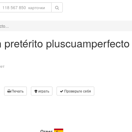
to...
n pretérito pluscuamperfecto 
ует
Печать
играть
Проверьте себя
Ответ