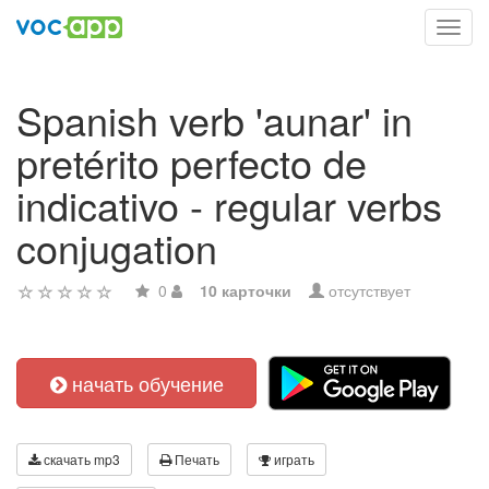
Toggl
navig
Spanish verb 'aunar' in
pretérito perfecto de
indicativo - regular verbs
conjugation
0
10 карточки
отсутствует
начать обучение
скачать mp3
Печать
играть