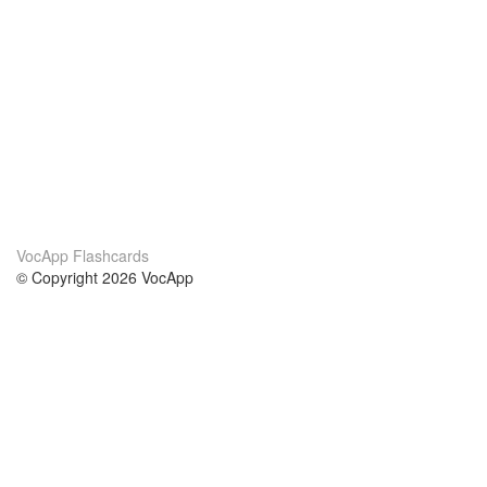
VocApp Flashcards
© Copyright 2026 VocApp
02-798 Mielczarskiego 8/58
Warsaw, Poland (EU)