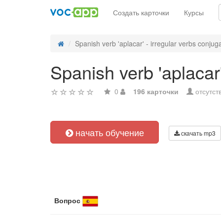
Создать карточки
Курсы
Spanish verb 'aplacar' - irregular verbs conjug
Spanish verb 'aplacar'
0
196 карточки
отсутст
начать обучение
скачать mp3
Вопрос