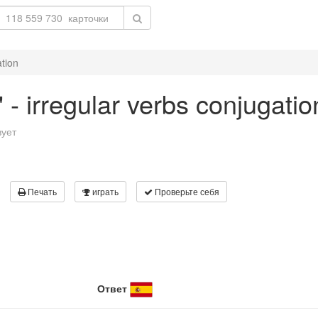
ation
 - irregular verbs conjugatio
вует
Печать
играть
Проверьте себя
Ответ