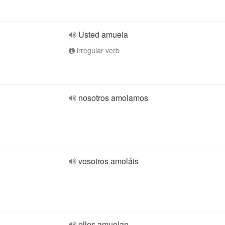
Usted amuela
irregular verb
nosotros amolamos
vosotros amoláis
ellos amuelan