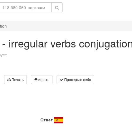
tion
- irregular verbs conjugatio
вует
Печать
играть
Проверьте себя
Ответ