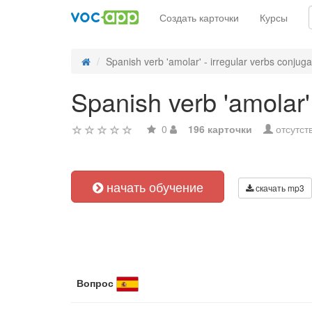
Создать карточки
Курсы
Spanish verb 'amolar' - irregular verbs conjuga
Spanish verb 'amolar' 
0
196 карточки
отсутст
начать обучение
скачать mp3
Вопрос