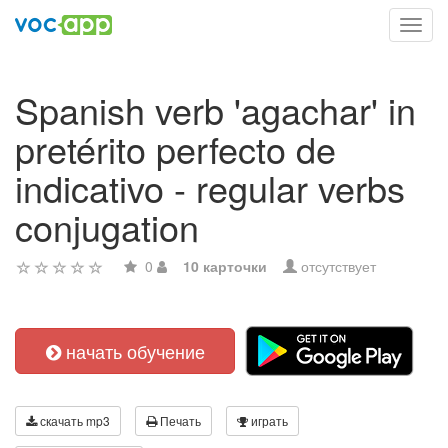
Toggl
navig
Spanish verb 'agachar' in
pretérito perfecto de
indicativo - regular verbs
conjugation
0
10 карточки
отсутствует
начать обучение
скачать mp3
Печать
играть