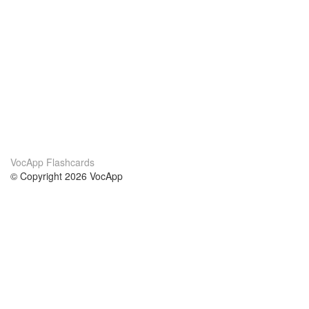
VocApp Flashcards
© Copyright 2026 VocApp
02-798 Mielczarskiego 8/58
Warsaw, Poland (EU)