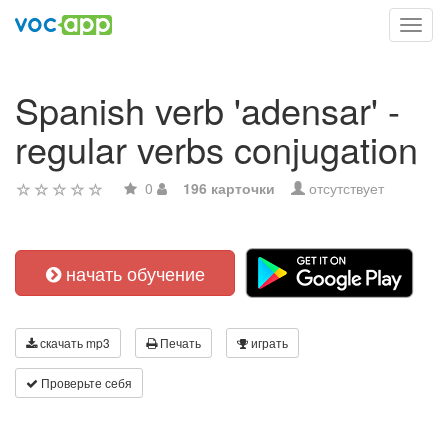
Toggl
navig
Spanish verb 'adensar' -
regular verbs conjugation
0
196 карточки
отсутствует
начать обучение
скачать mp3
Печать
играть
Проверьте себя