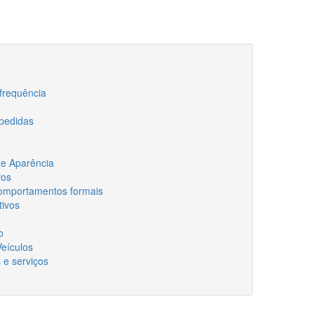
requência
edidas
 Aparência
vos
portamentos formais
ivos
o
ículos
 serviços