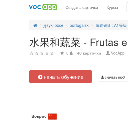
Создать карточки
Курсы
języki obce
portugalski
葡语词汇: A1等级
水果和蔬菜 - Frutas e
0
40 карточки
VocApp
начать обучение
скачать mp3
Вопрос