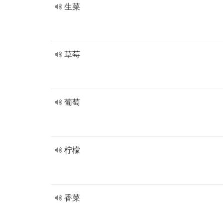
生菜
草莓
葡萄
柠檬
香菜