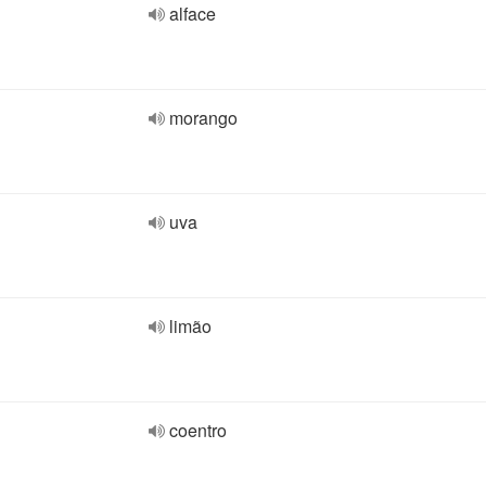
alface
morango
uva
limão
coentro