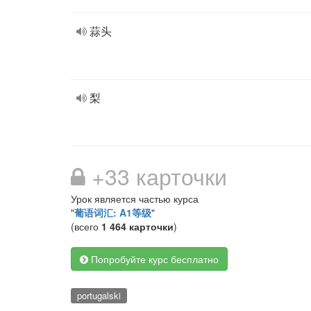
蒜头
梨
+33 карточки
Урок является частью курса
"
葡语词汇: A1等级
"
(всего
1 464 карточки
)
Попробуйте курс бесплатно
portugalski