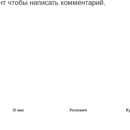
нт чтобы написать комментарий.
О нас
Условия
К
наша команда
100% гарантия
У
Блог
политика конфиденциальности
У
правила
У