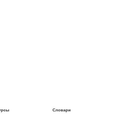
урсы
Словари
чёба английский
чёба немецкий
чёба испанский