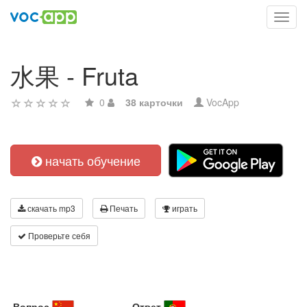
Toggl
navig
水果 - Fruta
0
38 карточки
VocApp
начать обучение
скачать mp3
Печать
играть
Проверьте себя
Вопрос
Ответ