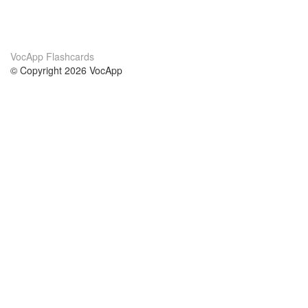
VocApp Flashcards
© Copyright 2026 VocApp
02-798 Mielczarskiego 8/58
Warsaw, Poland (EU)
О нас
Условия
наша команда
100% гарантия
Блог
политика конфиденциальности
правила
Контакт
GDPR
связаться