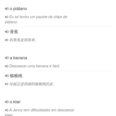
o plátano
Eu só tenho um pacote de chips de
plátano.
香蕉
剥香蕉皮很简单。
a banana
Descascar uma banana é fácil.
猕猴桃
珍妮总是很难削猕猴桃的皮。
o kiwi
A Jenny tem dificuldades em descascar
kiwis.