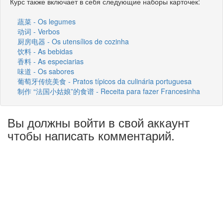
Курс также включает в себя следующие наборы карточек:
蔬菜 - Os legumes
动词 - Verbos
厨房电器 - Os utensílios de cozinha
饮料 - As bebidas
香料 - As especiarias
味道 - Os sabores
葡萄牙传统美食 - Pratos típicos da culinária portuguesa
制作 “法国小姑娘”的食谱 - Receita para fazer Francesinha
Вы должны войти в свой аккаунт
чтобы написать комментарий.