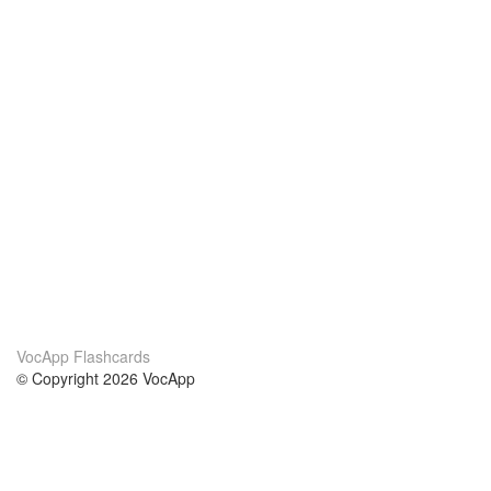
VocApp Flashcards
© Copyright 2026 VocApp
02-798 Mielczarskiego 8/58
Warsaw, Poland (EU)