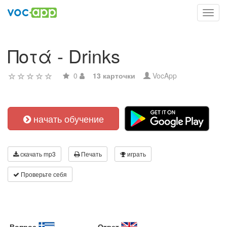
Toggl
navig
Ποτά - Drinks
0
13 карточки
VocApp
начать обучение
скачать mp3
Печать
играть
Проверьте себя
Вопрос
Ответ