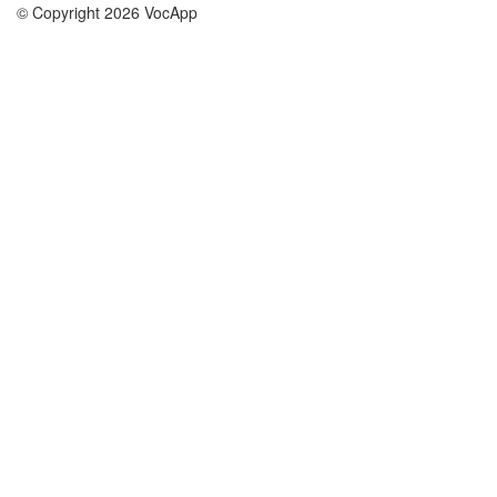
© Copyright 2026 VocApp
02-798 Mielczarskiego 8/58
Warsaw, Poland (EU)
О нас
Условия
наша команда
100% гарантия
Блог
политика конфиденциальности
правила
Контакт
GDPR
связаться
Курсы
Помощь
Учёба английский
Часто задаваемые вопросы
Учёба немецкий
Учёба испанский