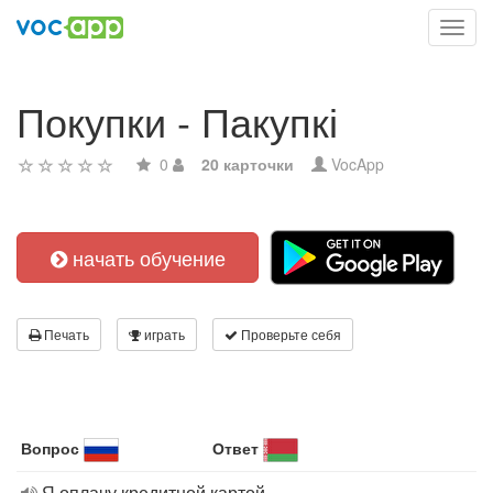
Toggl
navig
Покупки - Пакупкі
0
20 карточки
VocApp
начать обучение
Печать
играть
Проверьте себя
Вопрос
Ответ
Я оплачу кредитной картой.