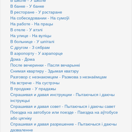
В банке - У банке
В ресторане - У рэстаране
На собеседовании - На сумоўі
На работе - На працы
В отеле - У атэлі
На улице - На вуліцы
В больнице - У шпіталі
С другом - З сябрам
В аэропорту - У аэрапорце
Дома - Дома
После вечеринки - Пасля вечарынкі
Снимая квартиру - Здымая кватэру
Разговор с незнакомцем - Размова з незнаёмцам
На встрече - На сустрэчы
В продаже - У прадажы
Спрашивая и давая инструкции - Пытаючыся і даючы
інструкцыі
Спрашивая и давая совет - Пытаючыся і даючы савет
Поездка на автобусе или поезде - Паездка на аўтобусе
або цягніку
Спрашивая и давая разрешение - Пытаючыся і даючы
дазваленне