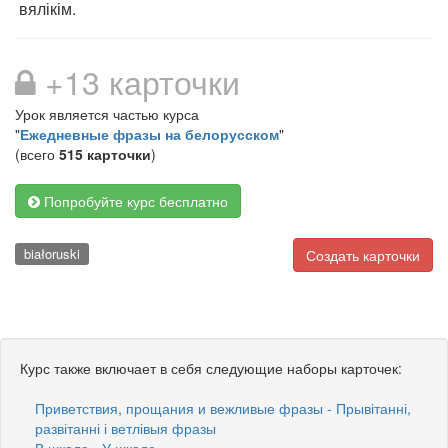
вялікім.
+13 карточки
Урок является частью курса
"
Ежедневные фразы на белорусском
"
(всего
515 карточки
)
Попробуйте курс бесплатно
białoruski
Создать карточки
Курс также включает в себя следующие наборы карточек:
Приветствия, прощания и вежливые фразы - Прывітанні,
развітанні і ветлівыя фразы
В школе - У школе