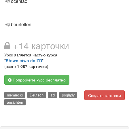
oceniać
beurteilen
+14 карточки
Урок является частью курса
"
Słownictwo do ZD
"
(всего
1 087 карточки
)
Попробуйте курс бесплатно
niemiecki
Deutsch
zd
poglądy
Создать карточки
ansichten