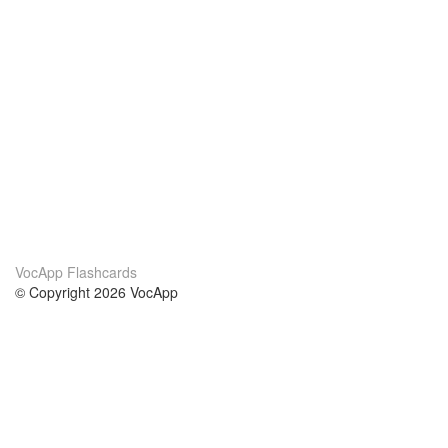
VocApp Flashcards
© Copyright 2026 VocApp
02-798 Mielczarskiego 8/58
Warsaw, Poland (EU)