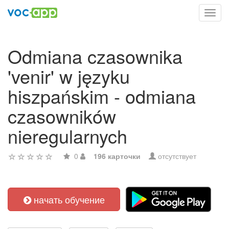
Toggl
navig
Odmiana czasownika
'venir' w języku
hiszpańskim - odmiana
czasowników
nieregularnych
0
196 карточки
отсутствует
начать обучение