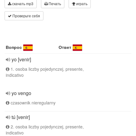
скачать mp3
Печать
играть
Проверьте себя
Вопрос
Ответ
yo [venir]
1. osoba liczby pojedynczej, presente,
indicativo
yo vengo
czasownik nieregularny
tú [venir]
2. osoba liczby pojedynczej, presente,
indicativo