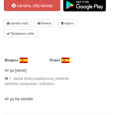
начать обучение
скачать mp3
Печать
играть
Проверьте себя
Вопрос
Ответ
yo [venir]
1. osoba liczby pojedynczej, pretérito
perfecto compuesto, indicativo
yo he venido