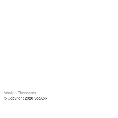
VocApp Flashcards
© Copyright 2026 VocApp
02-798 Mielczarskiego 8/58
Warsaw, Poland (EU)