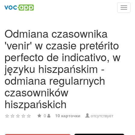
Toggl
navig
Odmiana czasownika
'venir' w czasie pretérito
perfecto de indicativo, w
języku hiszpańskim -
odmiana regularnych
czasowników
hiszpańskich
0
10 карточки
отсутствует