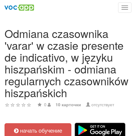
Toggl
navig
Odmiana czasownika
'varar' w czasie presente
de indicativo, w języku
hiszpańskim - odmiana
regularnych czasowników
hiszpańskich
0
10 карточки
отсутствует
начать обучение