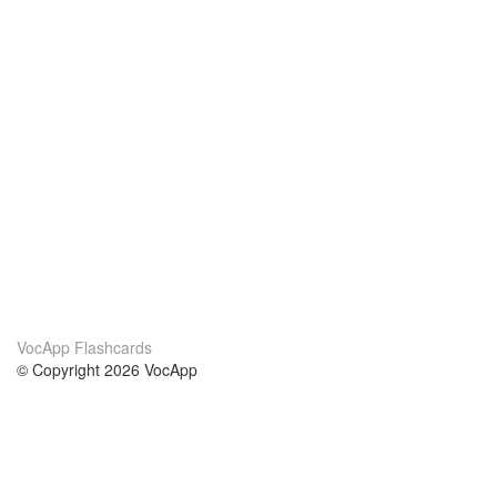
VocApp Flashcards
© Copyright 2026 VocApp
02-798 Mielczarskiego 8/58
Warsaw, Poland (EU)