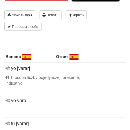
скачать mp3
Печать
играть
Проверьте себя
Вопрос
Ответ
yo [varar]
1. osoba liczby pojedynczej, presente,
indicativo
yo varo
tú [varar]