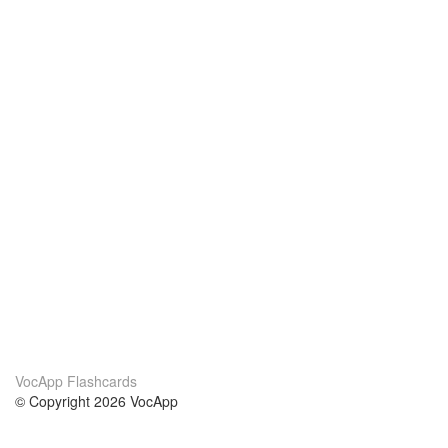
VocApp Flashcards
© Copyright 2026 VocApp
02-798 Mielczarskiego 8/58