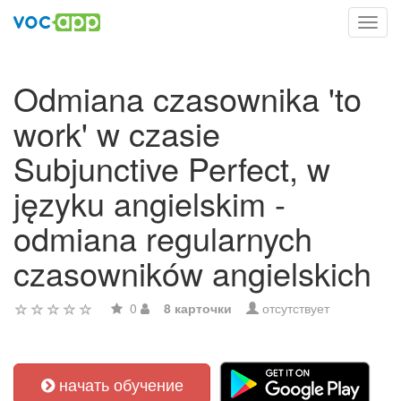
Toggl
navig
Odmiana czasownika 'to
work' w czasie
Subjunctive Perfect, w
języku angielskim -
odmiana regularnych
czasowników angielskich
0
8 карточки
отсутствует
начать обучение