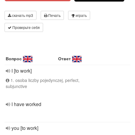
скачать mp3
Печать
играть
Проверьте себя
Вопрос
Ответ
I [to work]
1. osoba liczby pojedynczej, perfect,
subjunctive
I have worked
you [to work]