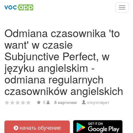
Toggl
navig
Odmiana czasownika 'to
want' w czasie
Subjunctive Perfect, w
języku angielskim -
odmiana regularnych
czasowników angielskich
0
8 карточки
отсутствует
начать обучение