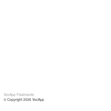
VocApp Flashcards
© Copyright 2026 VocApp
02-798 Mielczarskiego 8/58