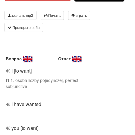
скачать mp3
Печать
играть
Проверьте себя
Вопрос
Ответ
I [to want]
1. osoba liczby pojedynczej, perfect,
subjunctive
I have wanted
you [to want]