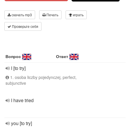
скачать mp3
Печать
играть
Проверьте себя
Вопрос
Ответ
I [to try]
1. osoba liczby pojedynczej, perfect,
subjunctive
I have tried
you [to try]