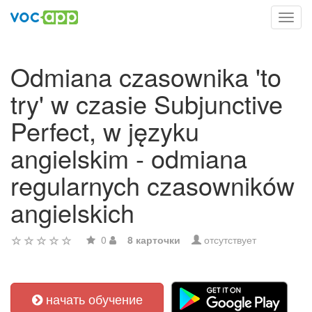
Toggl
navig
Odmiana czasownika 'to
try' w czasie Subjunctive
Perfect, w języku
angielskim - odmiana
regularnych czasowników
angielskich
0
8 карточки
отсутствует
начать обучение