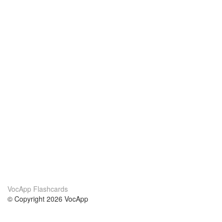
VocApp Flashcards
© Copyright 2026 VocApp
02-798 Mielczarskiego 8/58