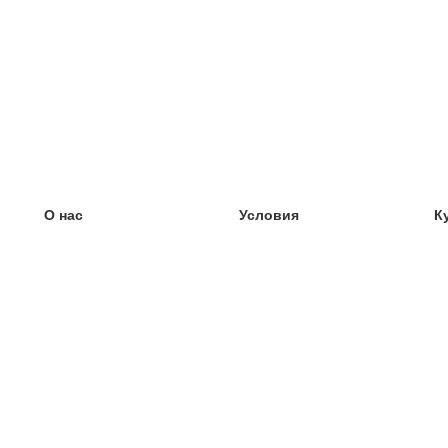
О нас
Условия
К
наша команда
100% гарантия
У
Блог
политика конфиденциальности
У
правила
У
Контакт
GDPR
У
связаться
У
Ещё
У
Помощь
новые карточки
Часто задаваемые вопросы
некоторые блоги
каталог