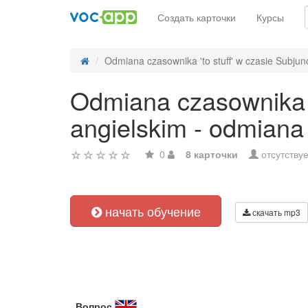
Создать карточки
Курсы
Odmiana czasownika 'to stuff' w czasie Subjunc
Odmiana czasownika 't
angielskim - odmiana
0
8 карточки
отсутствуе
начать обучение
скачать mp3
Вопрос