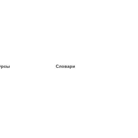
урсы
Словари
чёба английский
чёба немецкий
чёба испанский
чёба французский
чёба норвежский
чёба шведский