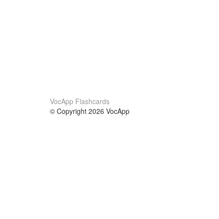
VocApp Flashcards
© Copyright 2026 VocApp
02-798 Mielczarskiego 8/58
Warsaw, Poland (EU)