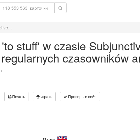
tive...
o stuff' w czasie Subjunctiv
 regularnych czasowników an
т
Печать
играть
Проверьте себя
Ответ