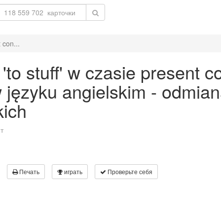
 con...
o stuff' w czasie present co
 w języku angielskim - odmia
kich
т
Печать
играть
Проверьте себя