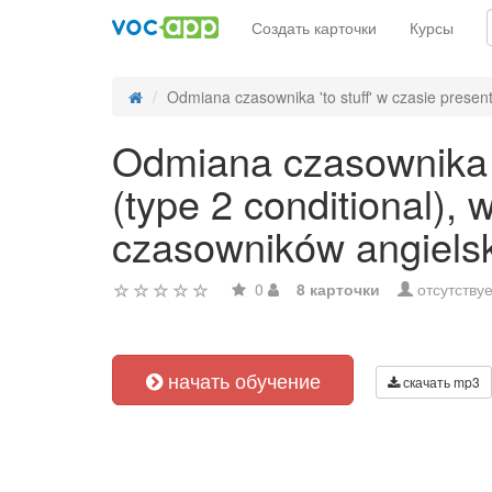
Создать карточки
Курсы
Odmiana czasownika 'to stuff' w czasie present
Odmiana czasownika 't
(type 2 conditional),
czasowników angiels
0
8 карточки
отсутствуе
начать обучение
скачать mp3