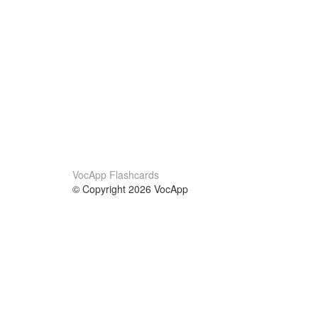
VocApp Flashcards
© Copyright 2026 VocApp
02-798 Mielczarskiego 8/58
Warsaw, Poland (EU)