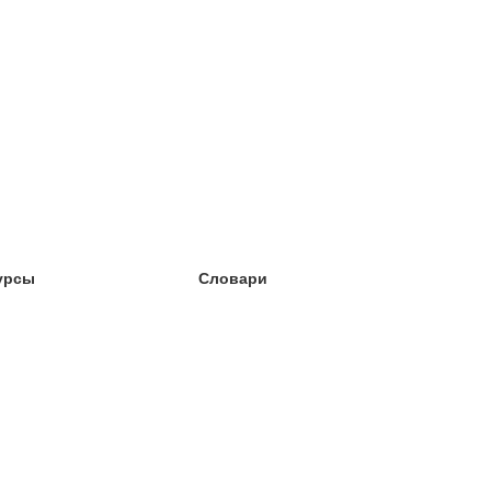
урсы
Словари
чёба английский
чёба немецкий
чёба испанский
чёба французский
чёба норвежский
чёба шведский