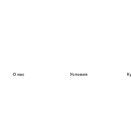
О нас
Условия
К
наша команда
100% гарантия
У
Блог
политика конфиденциальности
У
правила
У
Контакт
GDPR
У
связаться
У
Ещё
У
Помощь
новые карточки
Часто задаваемые вопросы
некоторые блоги
каталог