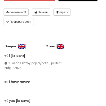
скачать mp3
Печать
играть
Проверьте себя
Вопрос
Ответ
I [to save]
1. osoba liczby pojedynczej, perfect,
subjunctive
I have saved
you [to save]