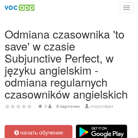
Toggl
navig
Odmiana czasownika 'to
save' w czasie
Subjunctive Perfect, w
języku angielskim -
odmiana regularnych
czasowników angielskich
0
8 карточки
отсутствует
начать обучение