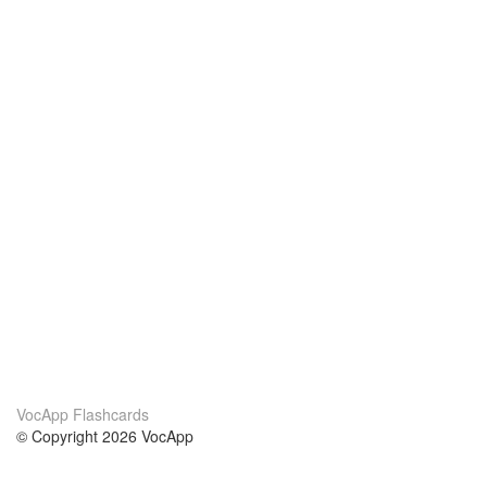
VocApp Flashcards
© Copyright 2026 VocApp
02-798 Mielczarskiego 8/58