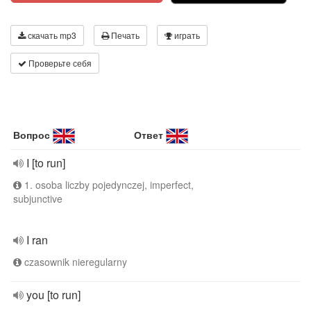
скачать mp3
Печать
играть
Проверьте себя
Вопрос
Ответ
I [to run]
1. osoba liczby pojedynczej, imperfect,
subjunctive
I ran
czasownik nieregularny
you [to run]