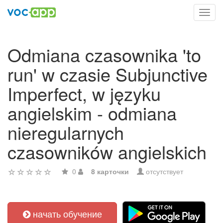
Toggl
navig
Odmiana czasownika 'to
run' w czasie Subjunctive
Imperfect, w języku
angielskim - odmiana
nieregularnych
czasowników angielskich
0
8 карточки
отсутствует
начать обучение