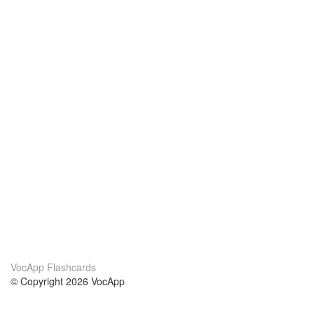
VocApp Flashcards
© Copyright 2026 VocApp
02-798 Mielczarskiego 8/58