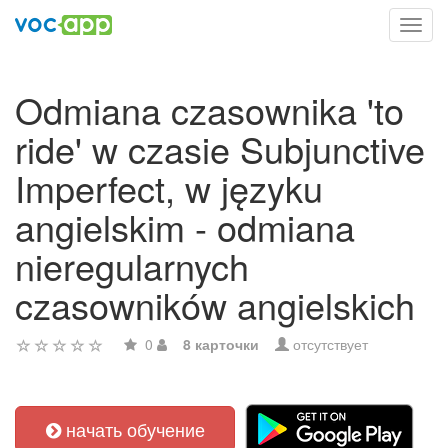
Toggl
navig
Odmiana czasownika 'to
ride' w czasie Subjunctive
Imperfect, w języku
angielskim - odmiana
nieregularnych
czasowników angielskich
0
8 карточки
отсутствует
начать обучение