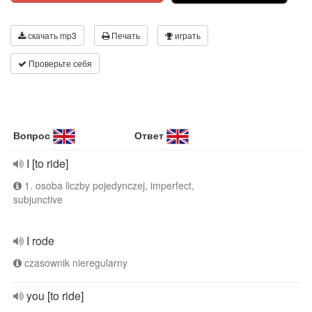
скачать mp3
Печать
играть
Проверьте себя
Вопрос
Ответ
I [to ride]
1. osoba liczby pojedynczej, imperfect,
subjunctive
I rode
czasownik nieregularny
you [to ride]