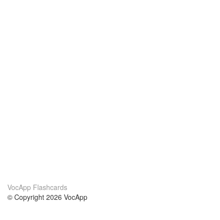
VocApp Flashcards
© Copyright 2026 VocApp
02-798 Mielczarskiego 8/58