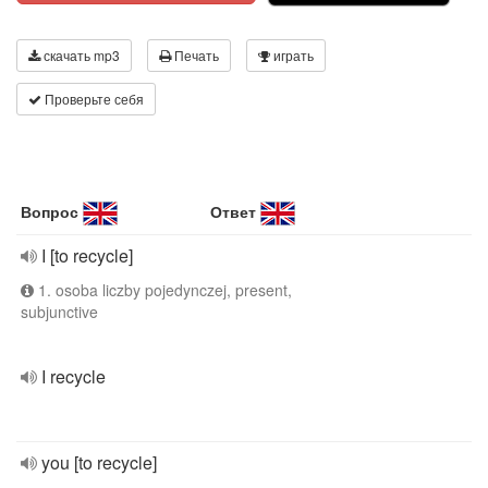
скачать mp3
Печать
играть
Проверьте себя
Вопрос
Ответ
I [to recycle]
1. osoba liczby pojedynczej, present,
subjunctive
I recycle
you [to recycle]