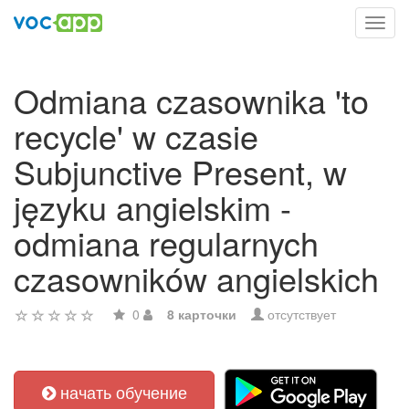
Toggl
navig
Odmiana czasownika 'to
recycle' w czasie
Subjunctive Present, w
języku angielskim -
odmiana regularnych
czasowników angielskich
0
8 карточки
отсутствует
начать обучение