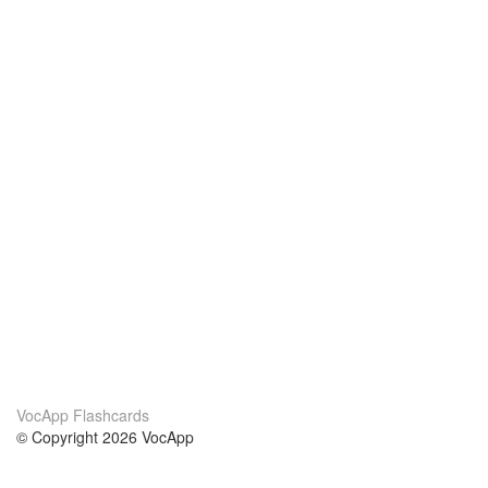
VocApp Flashcards
© Copyright 2026 VocApp
02-798 Mielczarskiego 8/58