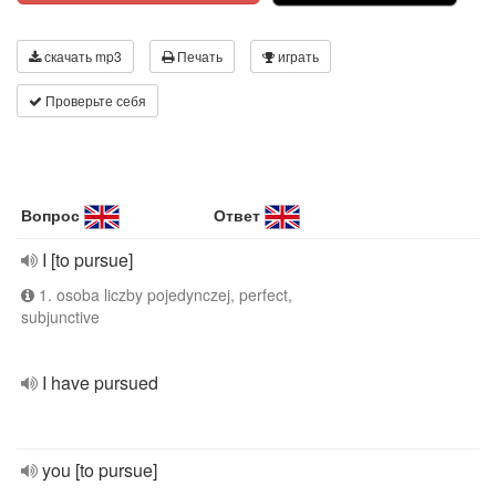
скачать mp3
Печать
играть
Проверьте себя
Вопрос
Ответ
I [to pursue]
1. osoba liczby pojedynczej, perfect,
subjunctive
I have pursued
you [to pursue]