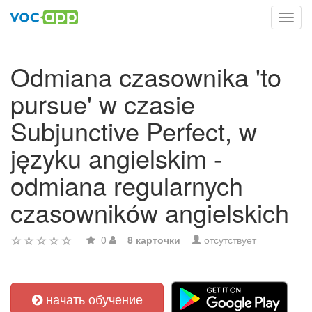
Toggl
navig
Odmiana czasownika 'to
pursue' w czasie
Subjunctive Perfect, w
języku angielskim -
odmiana regularnych
czasowników angielskich
0
8 карточки
отсутствует
начать обучение