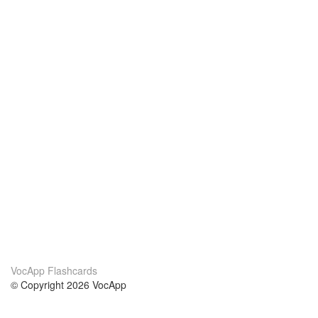
VocApp Flashcards
© Copyright 2026 VocApp
02-798 Mielczarskiego 8/58