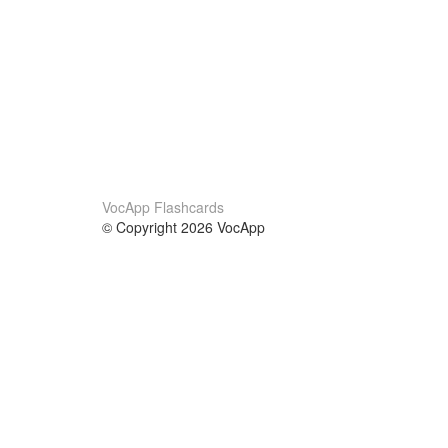
VocApp Flashcards
© Copyright 2026 VocApp
02-798 Mielczarskiego 8/58
Warsaw, Poland (EU)