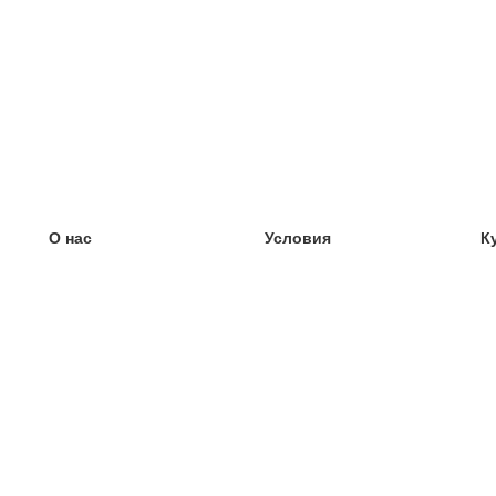
О нас
Условия
К
наша команда
100% гарантия
У
Блог
политика конфиденциальности
У
правила
У
Контакт
GDPR
У
связаться
У
Ещё
У
Помощь
новые карточки
Часто задаваемые вопросы
некоторые блоги
каталог