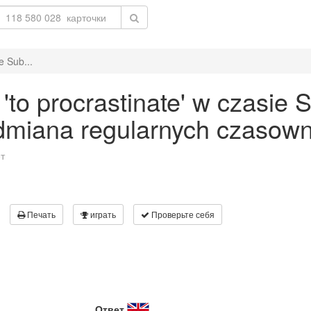
e Sub...
o procrastinate' w czasie S
odmiana regularnych czasown
т
Печать
играть
Проверьте себя
Ответ