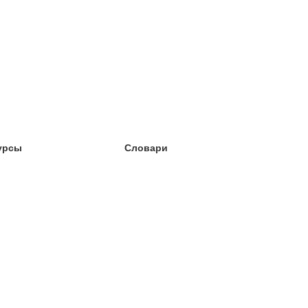
урсы
Словари
чёба английский
чёба немецкий
чёба испанский
чёба французский
чёба норвежский
чёба шведский