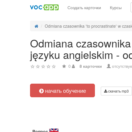
Создать карточки
Курсы
Odmiana czasownika 'to procrastinate' w czasi
Odmiana czasownika 't
języku angielskim - 
0
8 карточки
отсутствуе
начать обучение
скачать mp3
Вопрос