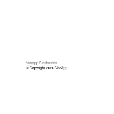
VocApp Flashcards
© Copyright 2026 VocApp
02-798 Mielczarskiego 8/58
Warsaw, Poland (EU)