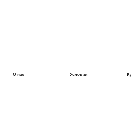
О нас
Условия
К
наша команда
100% гарантия
У
Блог
политика конфиденциальности
У
правила
У
Контакт
GDPR
У
связаться
У
Ещё
У
Помощь
новые карточки
Часто задаваемые вопросы
некоторые блоги
каталог