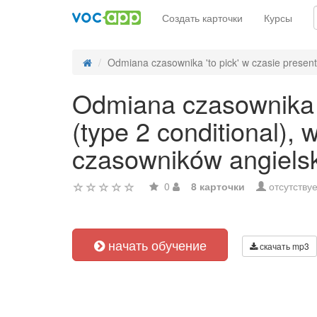
Создать карточки
Курсы
Odmiana czasownika 'to pick' w czasie present 
Odmiana czasownika 't
(type 2 conditional),
czasowników angiels
0
8 карточки
отсутствуе
начать обучение
скачать mp3