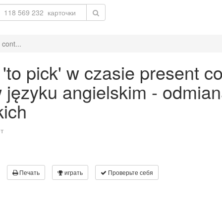
cont...
o pick' w czasie present co
 w języku angielskim - odmia
kich
т
Печать
играть
Проверьте себя