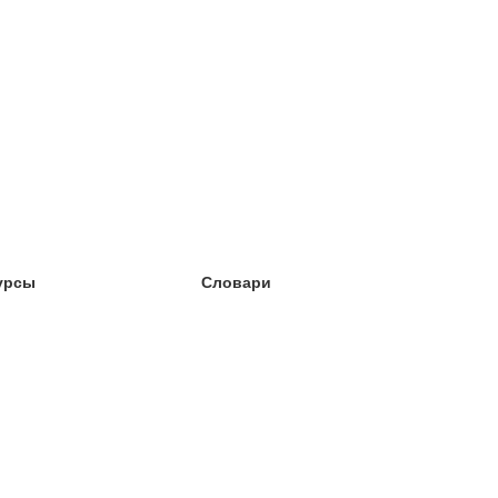
урсы
Словари
чёба английский
чёба немецкий
чёба испанский
чёба французский
чёба норвежский
чёба шведский