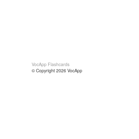
VocApp Flashcards
© Copyright 2026 VocApp
02-798 Mielczarskiego 8/58
Warsaw, Poland (EU)