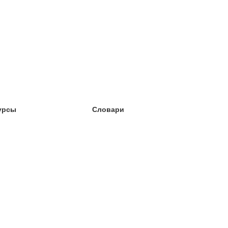
урсы
Словари
чёба английский
чёба немецкий
чёба испанский
чёба французский
чёба норвежский
чёба шведский