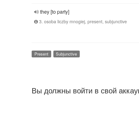
they [to party]
3. osoba liczby mnogiej, present, subjunctive
Present
Subjunctive
Вы должны войти в свой аккау