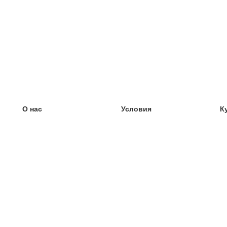
О нас
Условия
К
наша команда
100% гарантия
У
Блог
политика конфиденциальности
У
правила
У
Контакт
GDPR
У
связаться
У
Ещё
У
Помощь
новые карточки
Часто задаваемые вопросы
некоторые блоги
каталог