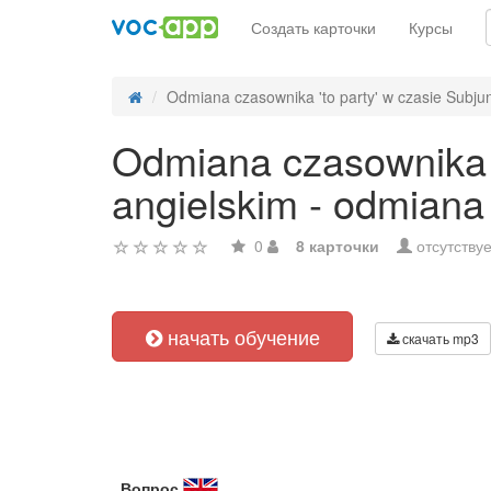
Создать карточки
Курсы
Odmiana czasownika 'to party' w czasie Subjunc
Odmiana czasownika '
angielskim - odmiana
0
8 карточки
отсутствуе
начать обучение
скачать mp3
Вопрос