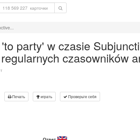
tive...
to party' w czasie Subjuncti
 regularnych czasowników an
т
Печать
играть
Проверьте себя
Ответ