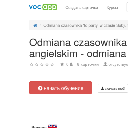
Создать карточки
Курсы
Odmiana czasownika 'to party' w czasie Subjunc
Odmiana czasownika 't
angielskim - odmiana
0
8 карточки
отсутствуе
начать обучение
скачать mp3
Вопрос