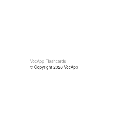
VocApp Flashcards
© Copyright 2026 VocApp
02-798 Mielczarskiego 8/58
Warsaw, Poland (EU)