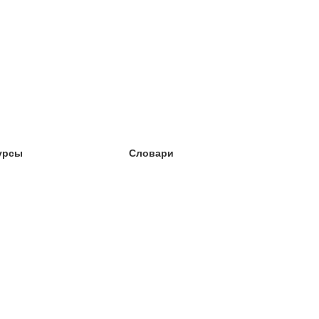
урсы
Словари
чёба английский
чёба немецкий
чёба испанский
чёба французский
чёба норвежский
чёба шведский