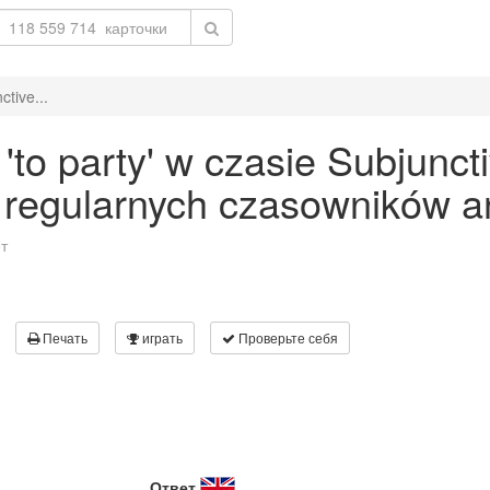
tive...
o party' w czasie Subjuncti
 regularnych czasowników an
т
Печать
играть
Проверьте себя
Ответ