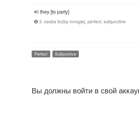
they [to party]
3. osoba liczby mnogiej, perfect, subjunctive
Perfect
Subjunctive
Вы должны войти в свой аккау