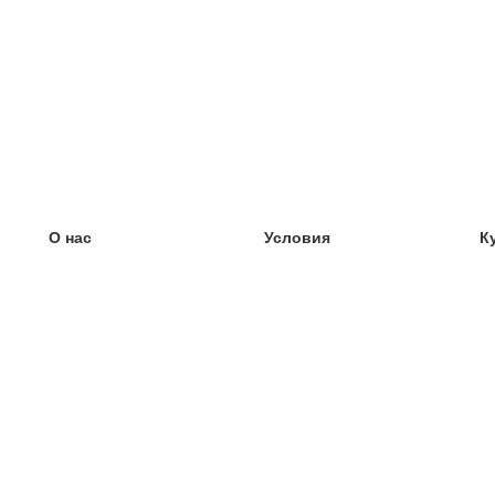
О нас
Условия
К
наша команда
100% гарантия
У
Блог
политика конфиденциальности
У
правила
У
Контакт
GDPR
У
связаться
У
Ещё
У
Помощь
новые карточки
Часто задаваемые вопросы
некоторые блоги
каталог