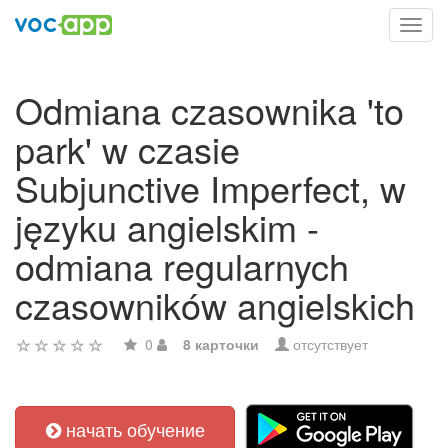
Toggl
navig
Odmiana czasownika 'to
park' w czasie
Subjunctive Imperfect, w
języku angielskim -
odmiana regularnych
czasowników angielskich
0
8 карточки
отсутствует
начать обучение