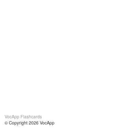
VocApp Flashcards
© Copyright 2026 VocApp
02-798 Mielczarskiego 8/58