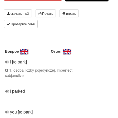
скачать mp3
Печать
играть
Проверьте себя
Вопрос
Ответ
I [to park]
1. osoba liczby pojedynczej, imperfect,
subjunctive
I parked
you [to park]