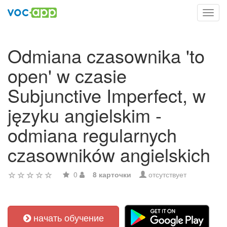
Toggl
navig
Odmiana czasownika 'to
open' w czasie
Subjunctive Imperfect, w
języku angielskim -
odmiana regularnych
czasowników angielskich
0
8 карточки
отсутствует
начать обучение