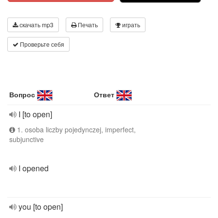
скачать mp3
Печать
играть
Проверьте себя
Вопрос
Ответ
I [to open]
1. osoba liczby pojedynczej, imperfect,
subjunctive
I opened
you [to open]