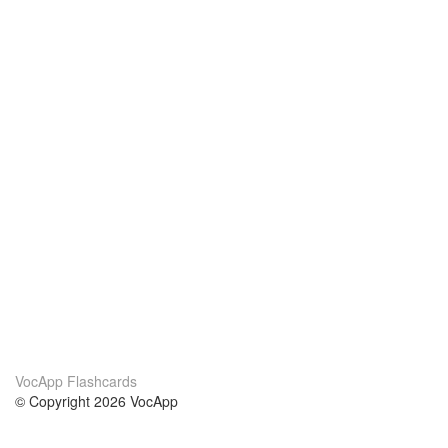
VocApp Flashcards
© Copyright 2026 VocApp
02-798 Mielczarskiego 8/58