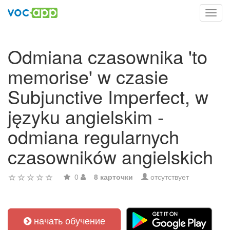
Toggl
navig
Odmiana czasownika 'to
memorise' w czasie
Subjunctive Imperfect, w
języku angielskim -
odmiana regularnych
czasowników angielskich
0
8 карточки
отсутствует
начать обучение