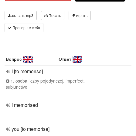
скачать mp3
Печать
играть
Проверьте себя
Вопрос
Ответ
I [to memorise]
1. osoba liczby pojedynczej, imperfect,
subjunctive
I memorised
you [to memorise]