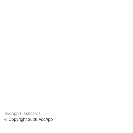
VocApp Flashcards
© Copyright 2026 VocApp
02-798 Mielczarskiego 8/58