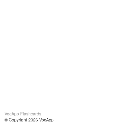
VocApp Flashcards
© Copyright 2026 VocApp
02-798 Mielczarskiego 8/58