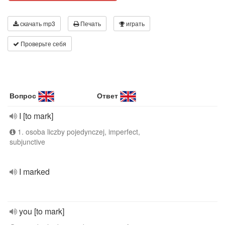
скачать mp3
Печать
играть
Проверьте себя
Вопрос
Ответ
I [to mark]
1. osoba liczby pojedynczej, imperfect,
subjunctive
I marked
you [to mark]