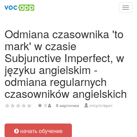
Toggl
navig
Odmiana czasownika 'to
mark' w czasie
Subjunctive Imperfect, w
języku angielskim -
odmiana regularnych
czasowników angielskich
0
8 карточки
отсутствует
начать обучение